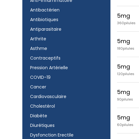
Anti-inflammatoire
Antibactérien
5mg
Antibiotiques
360pilules
Antiparasitaire
Arthrite
5mg
Asthme
180pilules
Contraceptifs
5mg
Pression Artérielle
120pilules
COVID-19
Cancer
5mg
Cardiovasculaire
90pilules
Cholestérol
Diabète
5mg
Diurétiques
60pilules
Dysfonction Erectile