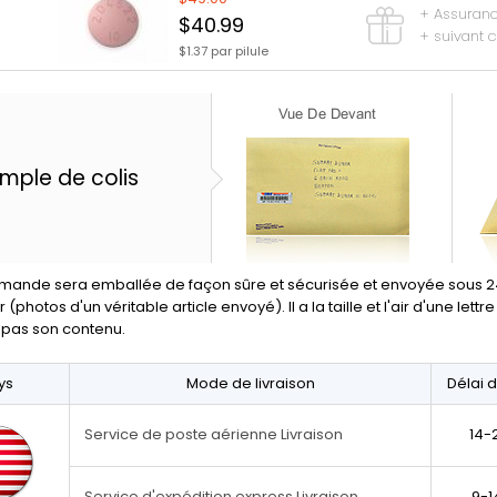
+ Assurance
$40.99
+ suivant 
$1.37 par pilule
mple de colis
ande sera emballée de façon sûre et sécurisée et envoyée sous 24 
(photos d'un véritable article envoyé). Il a la taille et l'air d'une let
 pas son contenu.
ys
Mode de livraison
Délai d
14-
Service de poste aérienne Livraison
9-1
Service d'expédition express Livraison