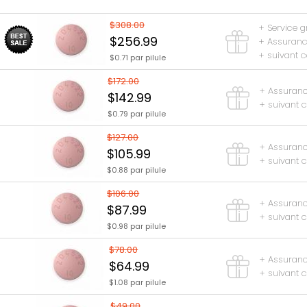
$308.00
+ Service g
$256.99
+ Assurance
+ suivant 
$0.71 par pilule
$172.00
+ Assurance
$142.99
+ suivant 
$0.79 par pilule
$127.00
+ Assurance
$105.99
+ suivant 
$0.88 par pilule
$106.00
+ Assurance
$87.99
+ suivant 
$0.98 par pilule
$78.00
+ Assurance
$64.99
+ suivant 
$1.08 par pilule
$49.00