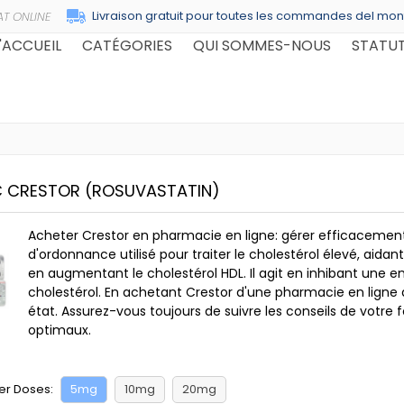
Livraison gratuit pour toutes les commandes del mon
'ACCUEIL
CATÉGORIES
QUI SOMMES-NOUS
STATU
C CRESTOR
(ROSUVASTATIN)
Acheter Crestor en pharmacie en ligne: gérer efficacement
d'ordonnance utilisé pour traiter le cholestérol élevé, aidant 
en augmentant le cholestérol HDL. Il agit en inhibant une 
cholestérol. En achetant Crestor d'une pharmacie en ligne
état. Assurez-vous toujours de suivre les conseils de votre 
optimaux.
er Doses:
5mg
10mg
20mg