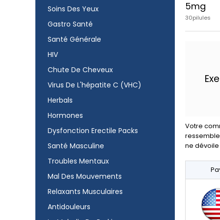
5mg
Soins Des Yeux
30pilules
Gastro Santé
Santé Générale
HIV
Chute De Cheveux
Exe
Virus De L'hépatite C (VHC)
Herbals
Hormones
Votre comm
Dysfonction Erectile Packs
ressembler 
Santé Masculine
ne dévoile
Troubles Mentaux
Pa
Mal Des Mouvements
Relaxants Musculaires
Antidouleurs