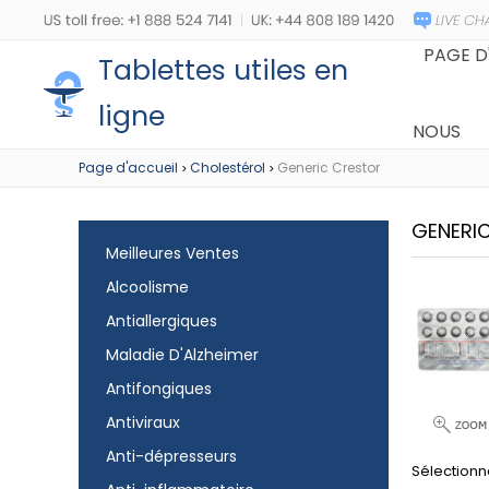
PAGE D
Tablettes utiles en
ligne
NOUS
Page d'accueil
Cholestérol
Generic Crestor
>
>
GENERI
Meilleures Ventes
Alcoolisme
Antiallergiques
Maladie D'Alzheimer
Antifongiques
Antiviraux
Anti-dépresseurs
Sélectionn