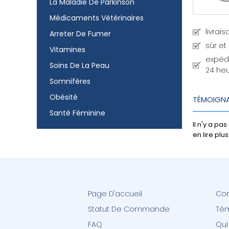
La Maladie De Parkinson
Médicaments Vétérinaires
livrai
Arreter De Fumer
sûr et
Vitamines
expéd
Soins De La Peau
24 he
Somnifères
Obésité
TÉMOIGN
Santé Féminine
Il n'y a p
en lire pl
Page D'accueil
Con
Statut De Commande
Té
FAQ
Qu