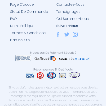
Page D'accueil
Contactez-Nous
Statut De Commande
Témoignages
FAQ
Qui Sommes-Nous
Suivez-Nous
Notre Politique
Termes & Conditions
Plan de site
Processus De Paiement Sécurisé
Récompenses Et Certificats
S'il vous plaît, notez que en réponse à votre message vous devriez
obtenir un message automatique que vous informant que votre
message a été reçu. Notre équipe de support répondra à votre
demande le plus tôt possible. Si vous n'avez pas reçu une réponse
automatique, cela signifie que votre message ne nous est pas parvenu.