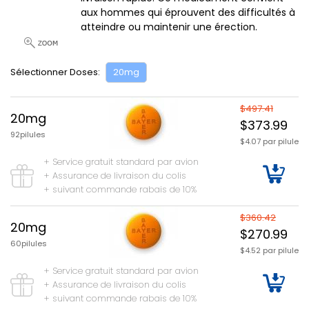
aux hommes qui éprouvent des difficultés à
atteindre ou maintenir une érection.
Sélectionner Doses:
20mg
$497.41
20mg
$373.99
92pilules
$4.07 par pilule
+ Service gratuit standard par avion
+ Assurance de livraison du colis
+ suivant commande rabais de 10%
$360.42
20mg
$270.99
60pilules
$4.52 par pilule
+ Service gratuit standard par avion
+ Assurance de livraison du colis
+ suivant commande rabais de 10%