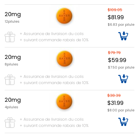
$109.05
20mg
$81.99
12pilules
$6.83 par pilule
+ Assurance de livraison du colis
+ suivant commande rabais de 10%
$79.79
20mg
$59.99
8pilules
$7.50 par pilule
+ Assurance de livraison du colis
+ suivant commande rabais de 10%
$38.39
20mg
$31.99
4pilules
$8.00 par pilule
+ Assurance de livraison du colis
+ suivant commande rabais de 10%