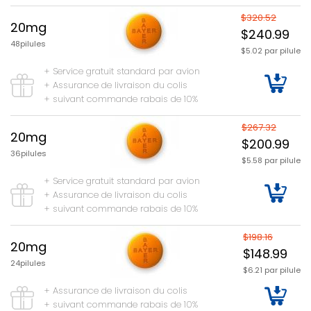
$320.52
20mg
$240.99
48pilules
$5.02 par pilule
+ Service gratuit standard par avion
+ Assurance de livraison du colis
+ suivant commande rabais de 10%
$267.32
20mg
$200.99
36pilules
$5.58 par pilule
+ Service gratuit standard par avion
+ Assurance de livraison du colis
+ suivant commande rabais de 10%
$198.16
20mg
$148.99
24pilules
$6.21 par pilule
+ Assurance de livraison du colis
+ suivant commande rabais de 10%