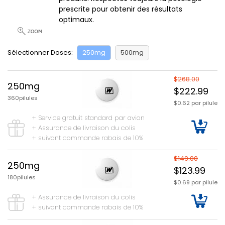
prescrite pour obtenir des résultats
optimaux.
Sélectionner Doses:
250mg
500mg
$268.00
250mg
$222.99
360pilules
$0.62 par pilule
+ Service gratuit standard par avion
+ Assurance de livraison du colis
+ suivant commande rabais de 10%
$149.00
250mg
$123.99
180pilules
$0.69 par pilule
+ Assurance de livraison du colis
+ suivant commande rabais de 10%