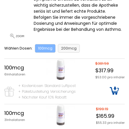
wichtig sicherzustellen, dass die Apotheke
seriös ist und liefert echte Produkte.
Befolgen Sie immer die vorgeschriebene
Dosierung und Anweisungen für optimale
Ergebnisse bei der Behandlung von Asthma.
Wählen Dosen:
100mcg
200mcg
$381.59
100mcg
$317.99
6Inhalatoren
$53.00 pro inhaler
+ Kostenlosen Standard Luftpost
+ Paketzustellung Versicherungs
+ Nächster Kauf 10% Rabatt
$199.19
100mcg
$165.99
3Inhalatoren
$55.33 pro inhaler