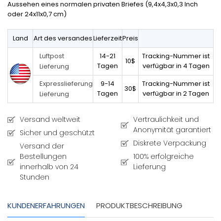
Aussehen eines normalen privaten Briefes (9,4x4,3x0,3 Inch
oder 24x11x0,7 cm)
Land
Art des versandes
Lieferzeit
Preis
14-21
Tracking-Nummer ist
Luftpost
10$
Tagen
verfügbar in 4 Tagen
Lieferung
9-14
Tracking-Nummer ist
Expresslieferung
30$
Tagen
verfügbar in 2 Tagen
Lieferung
Versand weltweit
Vertraulichkeit und
Anonymität garantiert
Sicher und geschützt
Diskrete Verpackung
Versand der
Bestellungen
100% erfolgreiche
innerhalb von 24
Lieferung
Stunden
KUNDENERFAHRUNGEN
PRODUKTBESCHREIBUNG