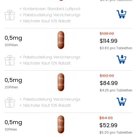
+ Kostenlosen Standard Luftpost
+ Paketzustellung Versicherungs
+ Nächster Kauf 10% Rabatt
$138.00
0,5mg
$114.99
30Pillen
$3.83 pro Tabletten
+ Paketzustellung Versicherungs
+ Nächster Kauf 10% Rabatt
$102.00
0,5mg
$84.99
20Pillen
$4.25 pro Tabletten
+ Paketzustellung Versicherungs
+ Nächster Kauf 10% Rabatt
$64.00
0,5mg
$52.99
10Pillen
$5.30 pro Tabletten