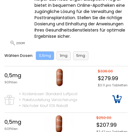
bietet in bequemen Online-Apotheken eine
zugängliche Lösung für die Verwaltung der
Posttransplantation. Stellen Sie die richtige
Dosierung und Einhaltung der Anweisungen
Ihres Gesundheitsdienstleisters für optimale
Ergebnisse sicher.
Wählen Dosen:
0,5mg
1mg
5mg
$336.00
0,5mg
$279.99
90Pillen
$3.11 pro Tabletten
+ Kostenlosen Standard Luftpost
+ Paketzustellung Versicherungs
+ Nächster Kauf 10% Rabatt
$250.00
0,5mg
$207.99
60Pillen
$3.47 pro Tabletten