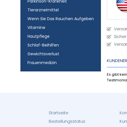
Parkinson-Krankheit
Tierarzneimittel
Wenn Sie Das Rauchen Aufgeben
Vitamine
Versa
Hautpflege
Sicher
Versa
Schlaf-Beihilfen
Gewichtsverlust
KUNDENE
Frauenmedizin
Es gibt ke
Testimonia
Startseite
Kon
Bestellungsstatus
Kun