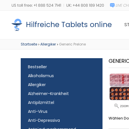
Hilfreiche Tablets online
S
Startseite
Allergiker
Generic Prelone
>
>
GENERI
Bestseller
Alkoholismus
Allergiker
Alzheimer-Krankheit
Antipilzmittel
Anti-Virus
Wählen Do
Anti-Depressiva