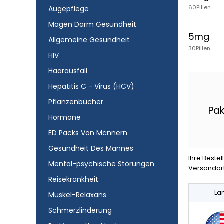
60Pillen
Augepflege
Magen Darm Gesundheit
5mg
Allgemeine Gesundheit
30Pillen
HIV
Haarausfall
Hepatitis C - Virus (HCV)
Pflanzenbücher
Pak
Hormone
ED Packs Von Männern
Gesundheit Des Mannes
Ihre Beste
Mental-psychische Störungen
Versandart
Reisekrankheit
La
Muskel-Relaxans
Schmerzlinderung