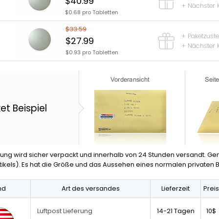
$40.99
+ Nächster 
$0.68 pro Tabletten
$33.59
+ Paketzust
$27.99
+ Nächster 
$0.93 pro Tabletten
et Beispiel
llung wird sicher verpackt und innerhalb von 24 Stunden versandt. Ge
ikels). Es hat die Größe und das Aussehen eines normalen privaten Br
nd
Art des versandes
Lieferzeit
Preis
14-21 Tagen
10$
Luftpost Lieferung