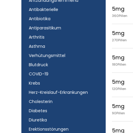
Antzündungshemmend
5mg
Antibakterielle
360Pillen
Antibiotika
Antiparasitikum
5mg
Arthritis
270Pillen
Asthma
Verhütungsmittel
5mg
Blutdruck
180Pillen
COVID-19
5mg
Krebs
120Pillen
Herz-Kreislauf-Erkrankungen
Cholesterin
5mg
Diabetes
90Pillen
Diuretika
Erektionsstörungen
5mg