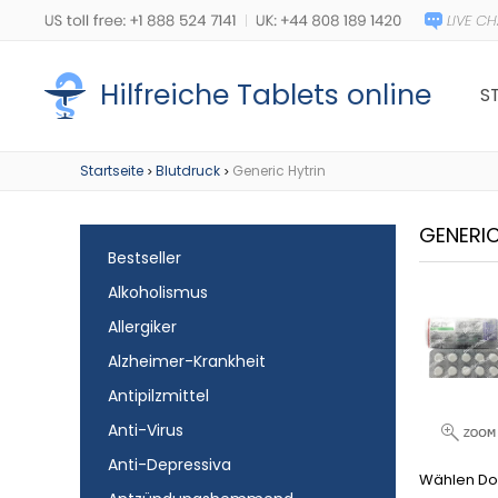
Hilfreiche Tablets online
S
Startseite
Blutdruck
Generic Hytrin
>
>
GENERI
Bestseller
Alkoholismus
Allergiker
Alzheimer-Krankheit
Antipilzmittel
Anti-Virus
Anti-Depressiva
Wählen Do