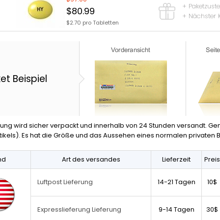
+ Paketzust
$80.99
+ Nächster 
$2.70 pro Tabletten
et Beispiel
llung wird sicher verpackt und innerhalb von 24 Stunden versandt. Ge
ikels). Es hat die Größe und das Aussehen eines normalen privaten Br
nd
Art des versandes
Lieferzeit
Preis
14-21 Tagen
10$
Luftpost Lieferung
9-14 Tagen
30$
Expresslieferung Lieferung