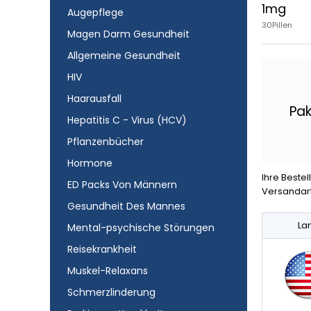
1mg
Augepflege
30Pillen
Magen Darm Gesundheit
Allgemeine Gesundheit
HIV
Haarausfall
Pak
Hepatitis C - Virus (HCV)
Pflanzenbücher
Hormone
Ihre Beste
ED Packs Von Männern
Versandart
Gesundheit Des Mannes
La
Mental-psychische Störungen
Reisekrankheit
Muskel-Relaxans
Schmerzlinderung