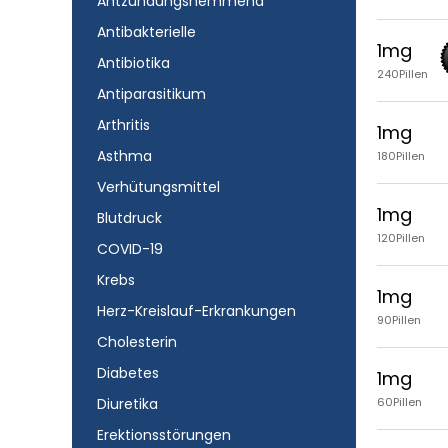
Antzündungshemmend
Antibakterielle
1mg
Antibiotika
240Pillen
Antiparasitikum
Arthritis
1mg
Asthma
180Pillen
Verhütungsmittel
1mg
Blutdruck
120Pillen
COVID-19
Krebs
1mg
Herz-Kreislauf-Erkrankungen
90Pillen
Cholesterin
Diabetes
1mg
Diuretika
60Pillen
Erektionsstörungen