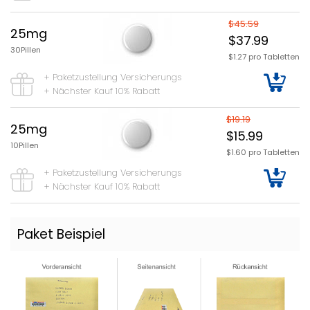
$45.59
25mg
$37.99
30Pillen
$1.27 pro Tabletten
+ Paketzustellung Versicherungs
+ Nächster Kauf 10% Rabatt
$19.19
25mg
$15.99
10Pillen
$1.60 pro Tabletten
+ Paketzustellung Versicherungs
+ Nächster Kauf 10% Rabatt
Paket Beispiel