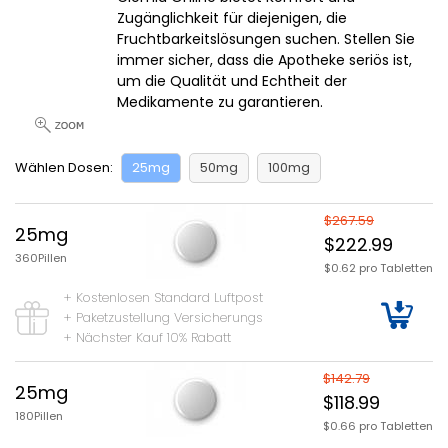
Zugänglichkeit für diejenigen, die
Fruchtbarkeitslösungen suchen. Stellen Sie
immer sicher, dass die Apotheke seriös ist,
um die Qualität und Echtheit der
Medikamente zu garantieren.
Wählen Dosen:
25mg
50mg
100mg
$267.59
25mg
$222.99
360Pillen
$0.62 pro Tabletten
+ Kostenlosen Standard Luftpost
+ Paketzustellung Versicherungs
+ Nächster Kauf 10% Rabatt
$142.79
25mg
$118.99
180Pillen
$0.66 pro Tabletten