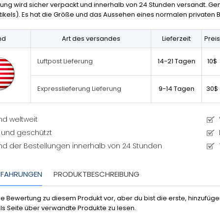
llung wird sicher verpackt und innerhalb von 24 Stunden versandt. Ge
ikels). Es hat die Größe und das Aussehen eines normalen privaten Br
nd
Art des versandes
Lieferzeit
Preis
14-21 Tagen
10$
Luftpost Lieferung
9-14 Tagen
30$
Expresslieferung Lieferung
nd weltweit
 und geschützt
nd der Bestellungen innerhalb von 24 Stunden
RFAHRUNGEN
PRODUKTBESCHREIBUNG
ine Bewertung zu diesem Produkt vor, aber du bist die erste, hinzufü
ls Seite über verwandte Produkte zu lesen.