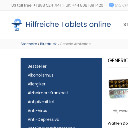
Hilfreiche Tablets online
S
Startseite
Blutdruck
Generic Amiloride
>
>
GENERIC
Bestseller
Alkoholismus
Allergiker
Alzheimer-Krankheit
Antipilzmittel
Anti-Virus
Anti-Depressiva
Wählen Do