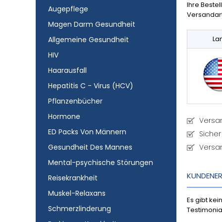
Ihre Beste
Augepflege
Versandart
Magen Darm Gesundheit
La
Allgemeine Gesundheit
HIV
Haarausfall
Hepatitis C - Virus (HCV)
Pflanzenbücher
Hormone
Versa
ED Packs Von Männern
Sicher
Gesundheit Des Mannes
Versa
Mental-psychische Störungen
KUNDENE
Reisekrankheit
Muskel-Relaxans
Es gibt ke
Schmerzlinderung
Testimonia