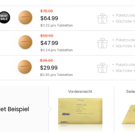
$78.00
+ Paketzust
$64.99
+ Nächster 
$0.22 pro Tabletten
$58.00
+ Paketzust
$47.99
+ Nächster 
$0.24 pro Tabletten
$36.00
+ Paketzust
$29.99
+ Nächster 
$0.30 pro Tabletten
et Beispiel