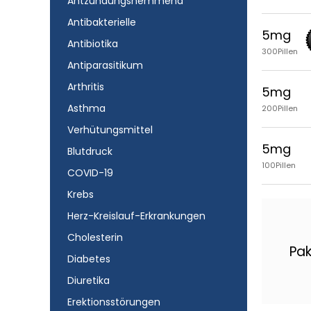
Antzündungshemmend
Antibakterielle
5mg
Antibiotika
300Pillen
Antiparasitikum
Arthritis
5mg
Asthma
200Pillen
Verhütungsmittel
5mg
Blutdruck
100Pillen
COVID-19
Krebs
Herz-Kreislauf-Erkrankungen
Cholesterin
Pak
Diabetes
Diuretika
Erektionsstörungen